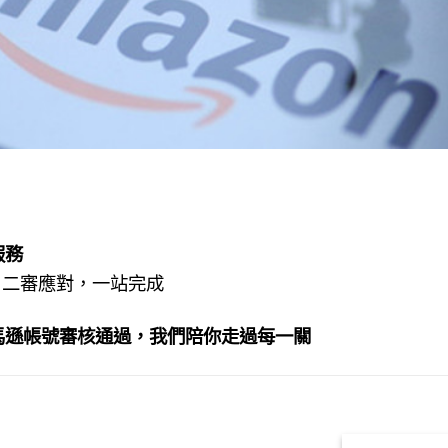
服務
・二審應對，一站完成
馬遜帳號審核通過，我們陪你走過每一關