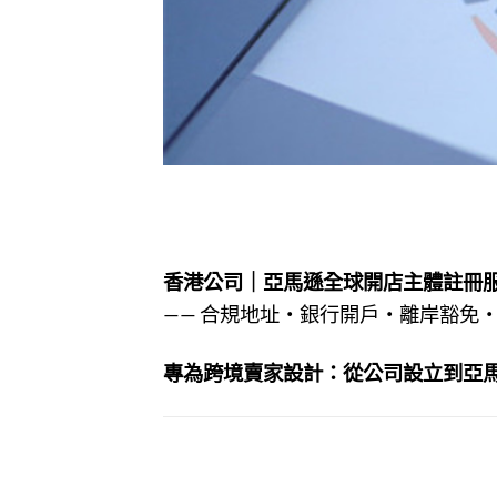
香港公司｜亞馬遜全球開店主體註冊
—— 合規地址・銀行開戶・離岸豁免
專為跨境賣家設計：從公司設立到亞