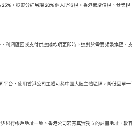
為
25%
，股東分紅另課
20%
個人所得稅。香港無增值稅、營業稅
幣，利潤匯回或支付供應鏈款項更即時。這對於需要頻繁換匯、
fy 等不同平台，使用香港公司主體可與中國大陸主體區隔，降低因
址與銀行帳戶地址一致。香港公司若有真實獨立的註冊地址，較