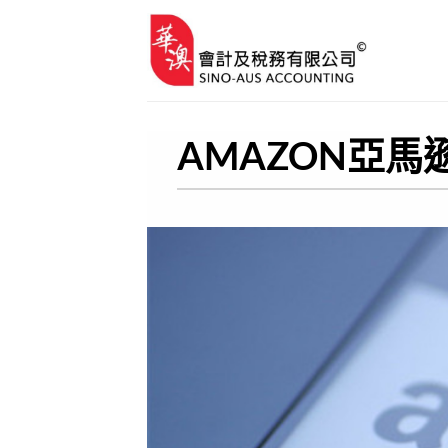
Skip
to
content
AMAZON亞