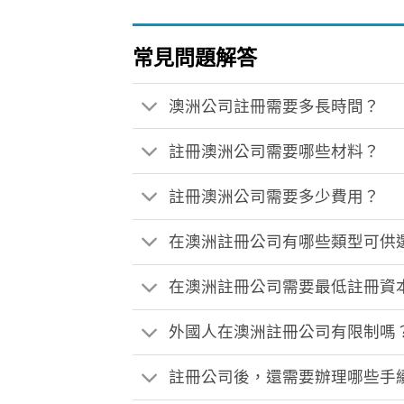
常見問題解答
澳洲公司註冊需要多長時間？
註冊澳洲公司需要哪些材料？
註冊澳洲公司需要多少費用？
在澳洲註冊公司有哪些類型可供
在澳洲註冊公司需要最低註冊資
外國人在澳洲註冊公司有限制嗎
註冊公司後，還需要辦理哪些手