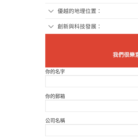
優越的地理位置：
創新與科技發展：
我們很樂
你的名字
你的郵箱
公司名稱